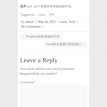
程序
rpm -qa # 查看所有安装的软件包
Tagged on:
Linux
,
VPS
By
admin
|
May 16, 2022
|
Linux
,
Tech
|
No Comments
|
←
Dropbox转换直链的方法
Linux防火墙放行指定端口
→
Leave a Reply
Your email address will not be published.
Required fields are marked
*
Comment
*