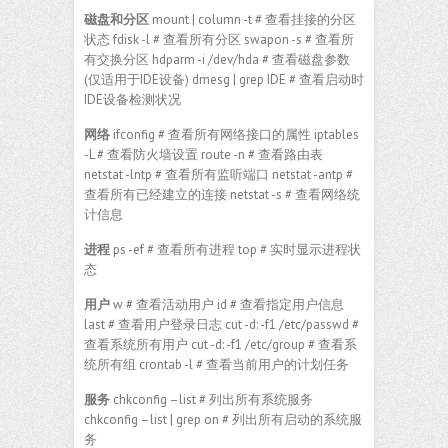
磁盘和分区
mount | column -t # 查看挂接的分区
状态 fdisk -l # 查看所有分区 swapon -s # 查看所
有交换分区 hdparm -i /dev/hda # 查看磁盘参数
(仅适用于IDE设备) dmesg | grep IDE # 查看启动时
IDE设备检测状况
网络
ifconfig # 查看所有网络接口的属性 iptables
-L # 查看防火墙设置 route -n # 查看路由表
netstat -lntp # 查看所有监听端口 netstat -antp #
查看所有已经建立的连接 netstat -s # 查看网络统
计信息
进程
ps -ef # 查看所有进程 top # 实时显示进程状
态
用户
w # 查看活动用户 id # 查看指定用户信息
last # 查看用户登录日志 cut -d: -f1 /etc/passwd #
查看系统所有用户 cut -d: -f1 /etc/group # 查看系
统所有组 crontab -l # 查看当前用户的计划任务
服务
chkconfig –list # 列出所有系统服务
chkconfig –list | grep on # 列出所有启动的系统服
务